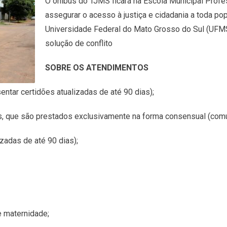
O ônibus do TJMS ficará na Escola Municipal Prof
assegurar o acesso à justiça e cidadania a toda p
Universidade Federal do Mato Grosso do Sul (UFMS)
solução de conflito
SOBRE OS ATENDIMENTOS
ntar certidões atualizadas de até 90 dias);
os, que são prestados exclusivamente na forma consensual (comu
zadas de até 90 dias);
e maternidade;