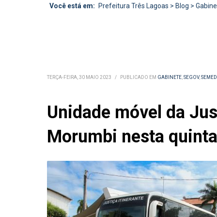
Você está em:
Prefeitura Três Lagoas
>
Blog
>
Gabine
TERÇA-FEIRA, 30 MAIO 2023
/
PUBLICADO EM
GABINETE
,
SEGOV
,
SEMED
Unidade móvel da Just
Morumbi nesta quinta-