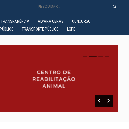
TRANSPARÊNCIA
ALVARÁ OBRAS
CONCURSO
PÚBLICO
TRANSPORTE PÚBLICO
LGPD
0
1
2
3