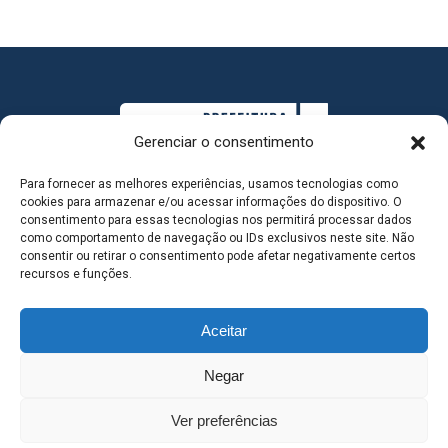
Gerenciar o consentimento
Para fornecer as melhores experiências, usamos tecnologias como
cookies para armazenar e/ou acessar informações do dispositivo. O
consentimento para essas tecnologias nos permitirá processar dados
como comportamento de navegação ou IDs exclusivos neste site. Não
consentir ou retirar o consentimento pode afetar negativamente certos
MAPA DO SITE
recursos e funções.
Aceitar
SEDE DO ADMINISTRATIVO MUNICIPAL - Avenida
Negar
Antônio Trajano, nº 30 - centro - Três Lagoas MS |
Ver preferências
Contato: 67 98139-3237