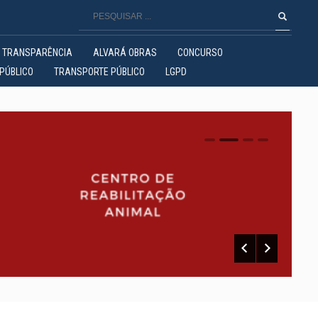
TRANSPARÊNCIA
ALVARÁ OBRAS
CONCURSO
PÚBLICO
TRANSPORTE PÚBLICO
LGPD
0
1
2
3