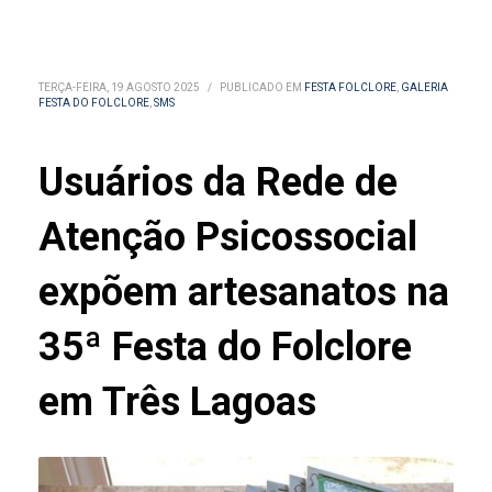
TERÇA-FEIRA, 19 AGOSTO 2025
/
PUBLICADO EM
FESTA FOLCLORE
,
GALERIA
FESTA DO FOLCLORE
,
SMS
Usuários da Rede de
Atenção Psicossocial
expõem artesanatos na
35ª Festa do Folclore
em Três Lagoas