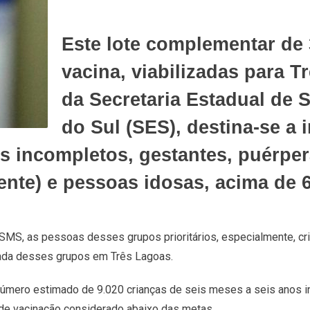
Este lote complementar de 
vacina, viabilizadas para T
da Secretaria Estadual de
do Sul (SES), destina-se a 
os incompletos, gestantes, puérpe
ente) e pessoas idosas, acima de 
MS, as pessoas desses grupos prioritários, especialmente, cri
ada desses grupos em Três Lagoas.
úmero estimado de 9.020 crianças de seis meses a seis anos i
e de vacinação considerado abaixo das metas.