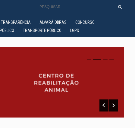
TRANSPARÊNCIA
ALVARÁ OBRAS
CONCURSO
PÚBLICO
TRANSPORTE PÚBLICO
LGPD
0
1
2
3