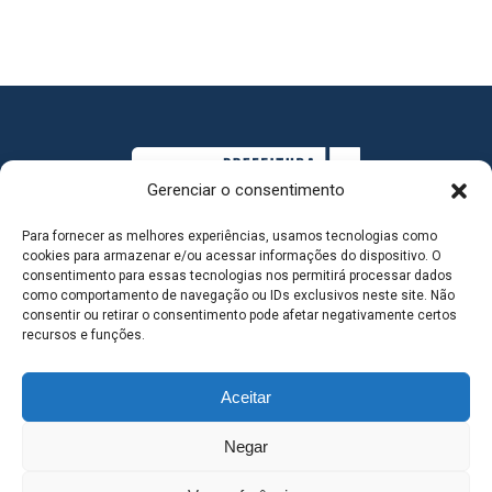
Gerenciar o consentimento
Para fornecer as melhores experiências, usamos tecnologias como
cookies para armazenar e/ou acessar informações do dispositivo. O
consentimento para essas tecnologias nos permitirá processar dados
como comportamento de navegação ou IDs exclusivos neste site. Não
consentir ou retirar o consentimento pode afetar negativamente certos
MAPA DO SITE
recursos e funções.
Aceitar
SEDE DO ADMINISTRATIVO MUNICIPAL - Avenida
Negar
Antônio Trajano, nº 30 - centro - Três Lagoas MS |