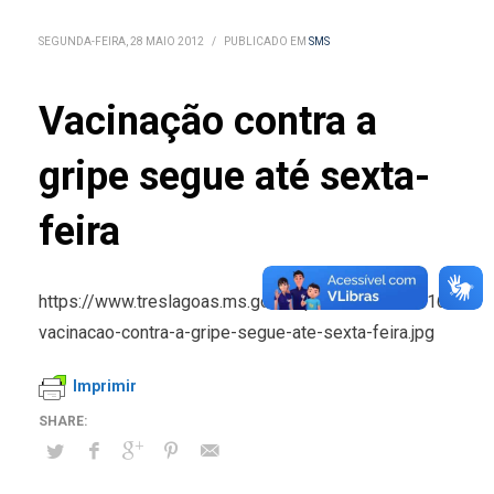
SEGUNDA-FEIRA, 28 MAIO 2012
/
PUBLICADO EM
SMS
Vacinação contra a
gripe segue até sexta-
feira
https://www.treslagoas.ms.gov.br/public/noticias/16721-
vacinacao-contra-a-gripe-segue-ate-sexta-feira.jpg
Imprimir