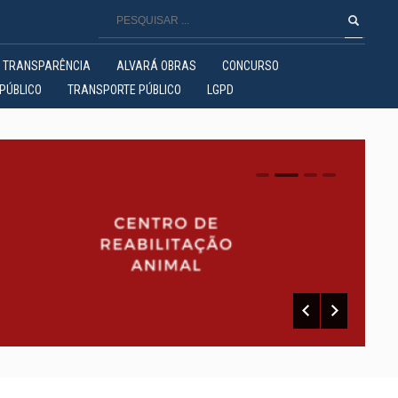
TRANSPARÊNCIA
ALVARÁ OBRAS
CONCURSO
PÚBLICO
TRANSPORTE PÚBLICO
LGPD
0
1
2
3