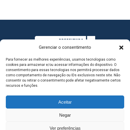
Gerenciar o consentimento
Para fornecer as melhores experiências, usamos tecnologias como
cookies para armazenar e/ou acessar informações do dispositivo. O
consentimento para essas tecnologias nos permitirá processar dados
como comportamento de navegação ou IDs exclusivos neste site. Não
consentir ou retirar o consentimento pode afetar negativamente certos
MAPA DO SITE
recursos e funções.
Aceitar
SEDE DO ADMINISTRATIVO MUNICIPAL - Avenida
Negar
Antônio Trajano, nº 30 - centro - Três Lagoas MS |
Ver preferências