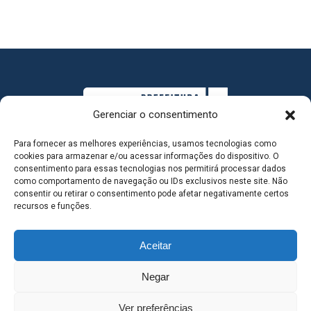
Gerenciar o consentimento
Para fornecer as melhores experiências, usamos tecnologias como
cookies para armazenar e/ou acessar informações do dispositivo. O
consentimento para essas tecnologias nos permitirá processar dados
como comportamento de navegação ou IDs exclusivos neste site. Não
consentir ou retirar o consentimento pode afetar negativamente certos
MAPA DO SITE
recursos e funções.
Aceitar
SEDE DO ADMINISTRATIVO MUNICIPAL - Avenida
Negar
Antônio Trajano, nº 30 - centro - Três Lagoas MS |
Ver preferências