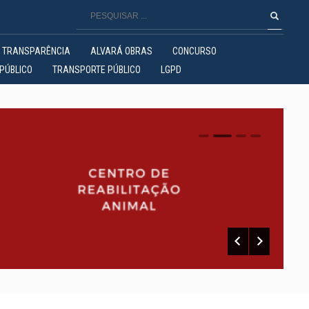
TRANSPARÊNCIA
ALVARÁ OBRAS
CONCURSO
PÚBLICO
TRANSPORTE PÚBLICO
LGPD
0
1
2
3