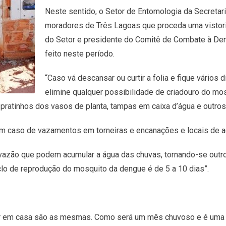
Neste sentido, o Setor de Entomologia da Secretar
moradores de Três Lagoas que proceda uma vistori
do Setor e presidente do Comitê de Combate à Den
feito neste período.
“Caso vá descansar ou curtir a folia e fique vários 
elimine qualquer possibilidade de criadouro do mo
s pratinhos dos vasos de planta, tampas em caixa d’água e outros
m caso de vazamentos em torneiras e encanações e locais de a
azão que podem acumular a água das chuvas, tornando-se outro
clo de reprodução do mosquito da dengue é de 5 a 10 dias”.
urtir em casa são as mesmas. Como será um mês chuvoso e é um