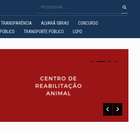
TRANSPARÊNCIA
ALVARÁ OBRAS
CONCURSO
PÚBLICO
TRANSPORTE PÚBLICO
LGPD
0
1
2
3