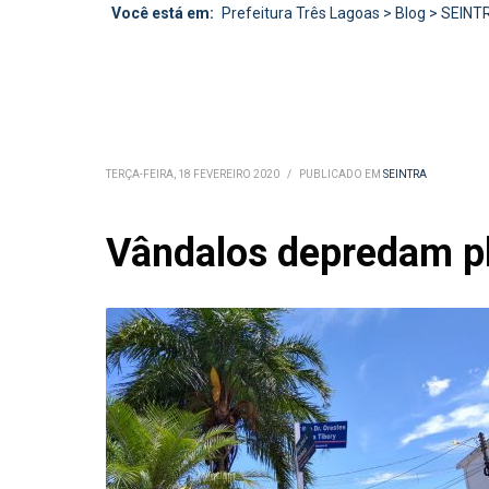
Você está em:
Prefeitura Três Lagoas
>
Blog
>
SEINT
TERÇA-FEIRA, 18 FEVEREIRO 2020
/
PUBLICADO EM
SEINTRA
Vândalos depredam pl