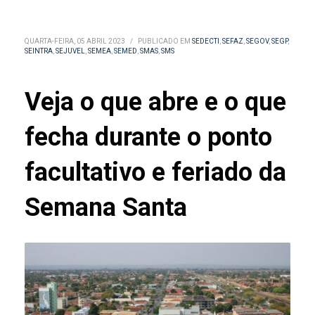
QUARTA-FEIRA, 05 ABRIL 2023
/
PUBLICADO EM
SEDECTI
,
SEFAZ
,
SEGOV
,
SEGP
,
SEINTRA
,
SEJUVEL
,
SEMEA
,
SEMED
,
SMAS
,
SMS
Veja o que abre e o que
fecha durante o ponto
facultativo e feriado da
Semana Santa