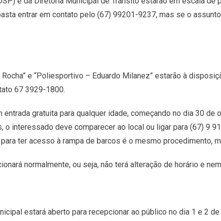
P) e da Diretoria Municipal de Trânsito estarão em escala de 
asta entrar em contato pelo (67) 99201-9237, mas se o assunto f
e Rocha” e “Poliesportivo – Eduardo Milanez” estarão à dispos
ntato 67 3929-1800.
entrada gratuita para qualquer idade, começando no dia 30 de o
 o interessado deve comparecer ao local ou ligar para (67) 9 
para ter acesso à rampa de barcos é o mesmo procedimento, ma
ionará normalmente, ou seja, não terá alteração de horário e ne
icipal estará aberto para recepcionar ao público no dia 1 e 2 d