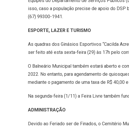
Equipes do Departamento de Serviços Públicos (DS
isso, caso a população precise de apoio do DSP b
(67) 99300-1941.
ESPORTE, LAZER E TURISMO
As quadras dos Ginásios Esportivos “Cacilda Acr
ser feito até esta sexta-feira (29) às 17h pelo co
O Balneário Municipal também estará aberto e com 
2022. No entanto, para agendamento de quiosques,
mediante o pagamento de uma taxa de R$ 40,00 e 
Na segunda-feira (1/11) a Feira Livre também func
ADMINISTRAÇÃO
Devido ao Feriado ser de Finados, o Cemitério Mun