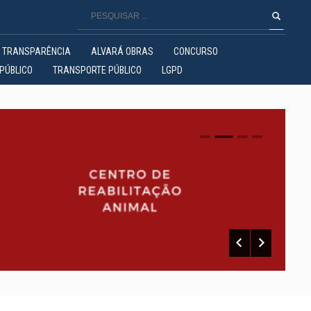
TRANSPARÊNCIA
ALVARÁ OBRAS
CONCURSO
PÚBLICO
TRANSPORTE PÚBLICO
LGPD
0
1
2
3