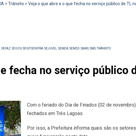
RA
>
Trânsito
>
Veja o que abre e o que fecha no serviço público de TL n
I
,
SEFAZ
,
SEGOV
,
SEGP
,
SEINTRA
,
SEJUVEL
,
SEMEA
,
SEMED
,
SMAS
,
SMS
,
TRÂNSITO
ue fecha no serviço público 
Com o feriado do Dia de Finados (02 de novembro),
fechados em Três Lagoas.
Por isso, a Prefeitura informa quais são os setore