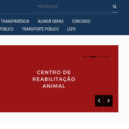
TRANSPARÊNCIA
ALVARÁ OBRAS
CONCURSO
PÚBLICO
TRANSPORTE PÚBLICO
LGPD
0
1
2
3