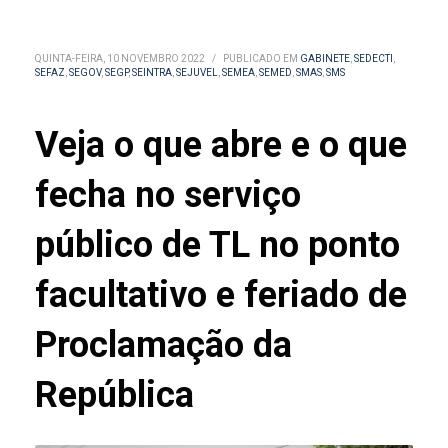
QUINTA-FEIRA, 10 NOVEMBRO 2022
/
PUBLICADO EM
GABINETE
,
SEDECTI
,
SEFAZ
,
SEGOV
,
SEGP
,
SEINTRA
,
SEJUVEL
,
SEMEA
,
SEMED
,
SMAS
,
SMS
Veja o que abre e o que
fecha no serviço
público de TL no ponto
facultativo e feriado de
Proclamação da
República