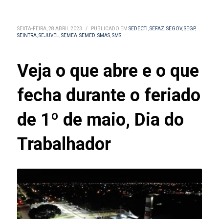
SEXTA-FEIRA, 28 ABRIL 2023
/
PUBLICADO EM
SEDECTI
,
SEFAZ
,
SEGOV
,
SEGP
,
SEINTRA
,
SEJUVEL
,
SEMEA
,
SEMED
,
SMAS
,
SMS
Veja o que abre e o que
fecha durante o feriado
de 1º de maio, Dia do
Trabalhador