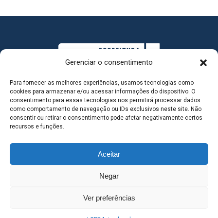
Gerenciar o consentimento
Para fornecer as melhores experiências, usamos tecnologias como
cookies para armazenar e/ou acessar informações do dispositivo. O
consentimento para essas tecnologias nos permitirá processar dados
como comportamento de navegação ou IDs exclusivos neste site. Não
consentir ou retirar o consentimento pode afetar negativamente certos
MAPA DO SITE
recursos e funções.
Aceitar
SEDE DO ADMINISTRATIVO MUNICIPAL - Avenida
Negar
Antônio Trajano, nº 30 - centro - Três Lagoas MS |
Ver preferências
Contato: 67 98139-3237