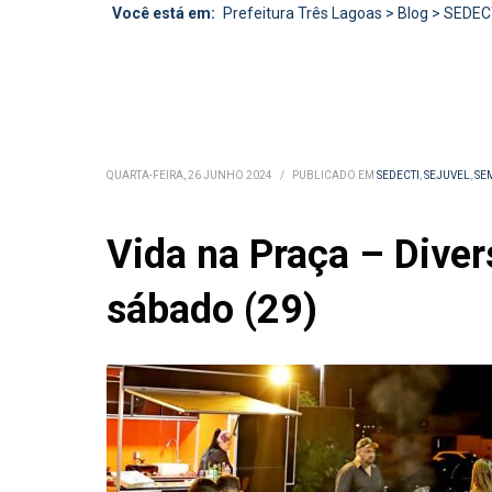
Você está em:
Prefeitura Três Lagoas
>
Blog
>
SEDEC
QUARTA-FEIRA, 26 JUNHO 2024
/
PUBLICADO EM
SEDECTI
,
SEJUVEL
,
SE
Vida na Praça – Diver
sábado (29)