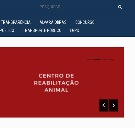
TRANSPARÊNCIA
ALVARÁ OBRAS
CONCURSO
PÚBLICO
TRANSPORTE PÚBLICO
LGPD
0
1
2
3