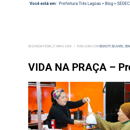
Você está em:
Prefeitura Três Lagoas
>
Blog
>
SEDEC
SEGUNDA-FEIRA, 27 MAIO 2024
/
PUBLICADO EM
SEDECTI
,
SEJUVEL
,
SE
VIDA NA PRAÇA – Proj