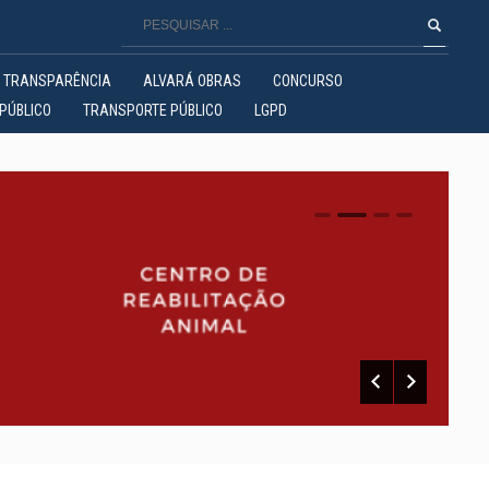
TRANSPARÊNCIA
ALVARÁ OBRAS
CONCURSO
PÚBLICO
TRANSPORTE PÚBLICO
LGPD
0
1
2
3