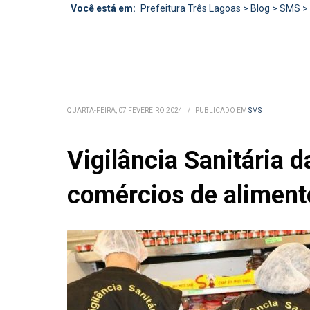
Você está em:
Prefeitura Três Lagoas
>
Blog
>
SMS
>
QUARTA-FEIRA, 07 FEVEREIRO 2024
/
PUBLICADO EM
SMS
Vigilância Sanitária d
comércios de aliment