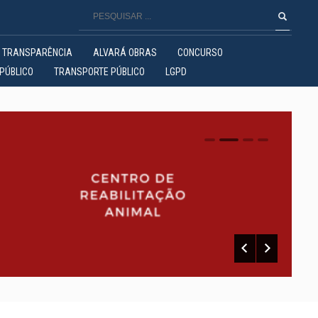
TRANSPARÊNCIA
ALVARÁ OBRAS
CONCURSO
PÚBLICO
TRANSPORTE PÚBLICO
LGPD
0
1
2
3