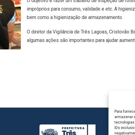
O objetivo é fazer um trabalho de inspeção de rotin
impróprios para consumo, validade e etc. A higien
bem como a higienização de armazenamento.
O diretor da Vigilância de Três Lagoas, Cristovão B
algumas ações são importantes para ajudar aumenta
Para fornec
armazenar e
tecnologias
IDs exclusiv
negativamen