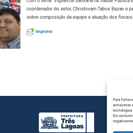
Com o tema “Vigilância Sanitária na Saúde Pública e 
coordenador do setor, Christovam Tabox Bazan e p
sobre composição da equipe e atuação dos fiscais.
Imprimir
Para fornec
armazenar e
tecnologias
IDs exclusiv
negativamen