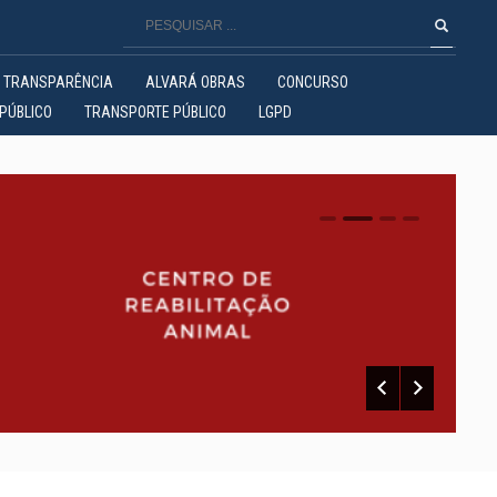
TRANSPARÊNCIA
ALVARÁ OBRAS
CONCURSO
PÚBLICO
TRANSPORTE PÚBLICO
LGPD
0
1
2
3