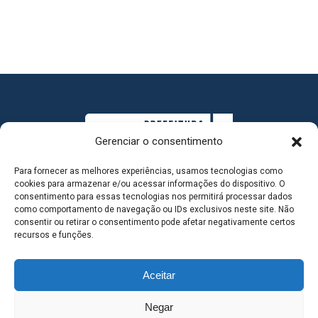
Gerenciar o consentimento
Para fornecer as melhores experiências, usamos tecnologias como
cookies para armazenar e/ou acessar informações do dispositivo. O
consentimento para essas tecnologias nos permitirá processar dados
como comportamento de navegação ou IDs exclusivos neste site. Não
consentir ou retirar o consentimento pode afetar negativamente certos
MAPA DO SITE
recursos e funções.
Aceitar
SEDE DO ADMINISTRATIVO MUNICIPAL - Avenida
Negar