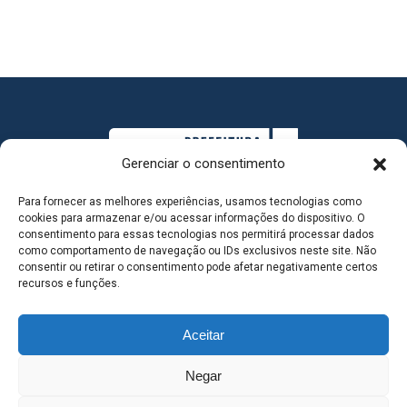
Gerenciar o consentimento
Para fornecer as melhores experiências, usamos tecnologias como
cookies para armazenar e/ou acessar informações do dispositivo. O
consentimento para essas tecnologias nos permitirá processar dados
como comportamento de navegação ou IDs exclusivos neste site. Não
consentir ou retirar o consentimento pode afetar negativamente certos
MAPA DO SITE
recursos e funções.
Aceitar
SEDE DO ADMINISTRATIVO MUNICIPAL - Avenida
Negar
Antônio Trajano, nº 30 - centro - Três Lagoas MS |