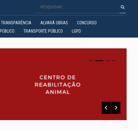
TRANSPARÊNCIA
ALVARÁ OBRAS
CONCURSO
PÚBLICO
TRANSPORTE PÚBLICO
LGPD
0
1
2
3