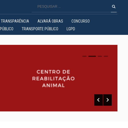
TRANSPARÊNCIA
ALVARÁ OBRAS
CONCURSO
PÚBLICO
TRANSPORTE PÚBLICO
LGPD
0
1
2
3