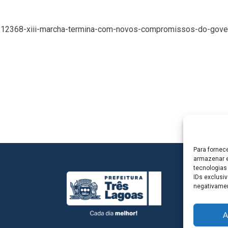
as/12368-xiii-marcha-termina-com-novos-compromissos-do-gove
Para fornec
armazenar e
tecnologias
IDs exclusiv
negativamen
A