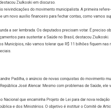
 destacou Ziulkoski em discurso.
is reivindicações do movimento municipalista. A primeira refer
e um novo auxílio financeiro para fechar contas, como vamos s
unda a ser lembrada. Os deputados precisam votar. É preciso ob
amentos para sustentar a Saúde no Brasil, destacou Ziulkoski.
 os Municípios, não vamos tolerar que R$ 11 bilhões fiquem nas
eciais.
exandre Padilha, o anúncio de novas conquistas do movimento mun
a República José Alencar. Mesmo com problemas de Saúde, ele v
 Nacional que encaminha Projeto de Lei para dar nova redação 
lica e dos Ministérios. O objetivo é instituir o Comitê de Artic