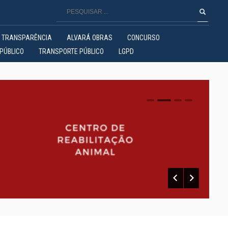
TRANSPARÊNCIA
ALVARÁ OBRAS
CONCURSO
PÚBLICO
TRANSPORTE PÚBLICO
LGPD
0
1
2
3