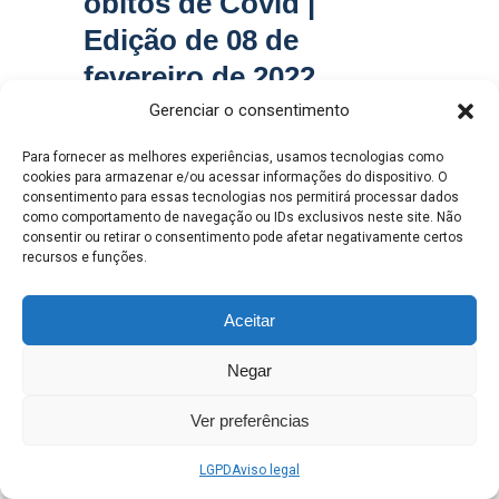
óbitos de Covid |
Edição de 08 de
fevereiro de 2022
(Acumulado de 06 a
Gerenciar o consentimento
08/02)
Para fornecer as melhores experiências, usamos tecnologias como
cookies para armazenar e/ou acessar informações do dispositivo. O
consentimento para essas tecnologias nos permitirá processar dados
Henrique Alves
como comportamento de navegação ou IDs exclusivos neste site. Não
0
TERÇA-FEIRA, 08 FEVEREIRO 2022
/
consentir ou retirar o consentimento pode afetar negativamente certos
PUBLICADO EM
BOLETIM COVID-19
,
BOLETIM INFLUENZA A
,
SMS
recursos e funções.
Aceitar
Negar
Ver preferências
LGPD
Aviso legal