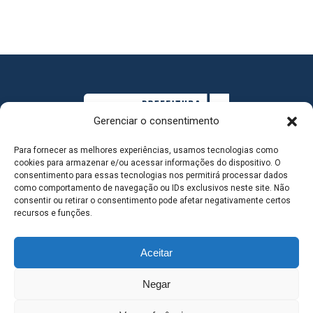
Gerenciar o consentimento
Para fornecer as melhores experiências, usamos tecnologias como
cookies para armazenar e/ou acessar informações do dispositivo. O
consentimento para essas tecnologias nos permitirá processar dados
como comportamento de navegação ou IDs exclusivos neste site. Não
consentir ou retirar o consentimento pode afetar negativamente certos
MAPA DO SITE
recursos e funções.
Aceitar
SEDE DO ADMINISTRATIVO MUNICIPAL - Avenida
Negar
Antônio Trajano, nº 30 - centro - Três Lagoas MS |