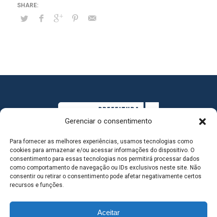
Três
Lagoas
promove
Integração
dos
novos
servidores
da
Proteção
Gerenciar o consentimento
Social
Para fornecer as melhores experiências, usamos tecnologias como
cookies para armazenar e/ou acessar informações do dispositivo. O
consentimento para essas tecnologias nos permitirá processar dados
como comportamento de navegação ou IDs exclusivos neste site. Não
consentir ou retirar o consentimento pode afetar negativamente certos
MAPA DO SITE
recursos e funções.
Aceitar