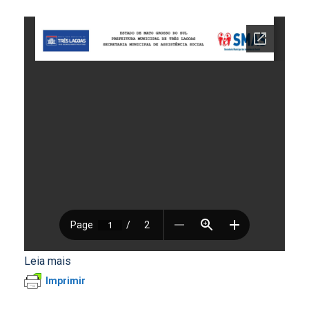
:
Leia mais
Prefeitura
Imprimir
de