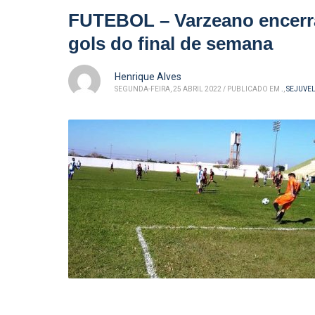
FUTEBOL – Varzeano encerra f
gols do final de semana
Henrique Alves
SEGUNDA-FEIRA, 25 ABRIL 2022
/
PUBLICADO EM
.
,
SEJUVE