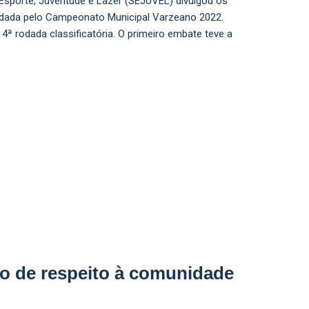
Esporte, Juventude e Lazer (SEJUVEL) divulgou os
odada pelo Campeonato Municipal Varzeano 2022.
4ª rodada classificatória. O primeiro embate teve a
mo de respeito à comunidade