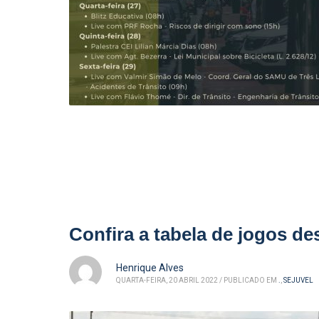
Confira a tabela de jogos 
Henrique Alves
QUARTA-FEIRA, 20 ABRIL 2022
/
PUBLICADO EM
.
,
SEJUVEL