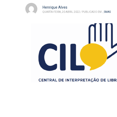
Henrique Alves
QUARTA-FEIRA, 20 ABRIL 2022
/
PUBLICADO EM
.
,
SMAS