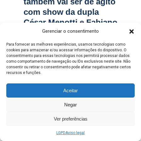
também vai ser de agito
com show da dupla
César Menotti e Fabiano
na 3ª noite da 34ª Festa
Gerenciar o consentimento
do Folclore de Três
Para fornecer as melhores experiências, usamos tecnologias como
cookies para armazenar e/ou acessar informações do dispositivo. O
Lagoas
consentimento para essas tecnologias nos permitirá processar dados
como comportamento de navegação ou IDs exclusivos neste site. Não
consentir ou retirar o consentimento pode afetar negativamente certos
Henrique Alves
recursos e funções.
0
SÁBADO, 24 AGOSTO 2024
/
PUBLICADO EM
FESTA FOLCLORE
,
GALERIA FESTA DO FOLCLORE
Aceitar
Negar
Ver preferências
LGPD
Aviso legal