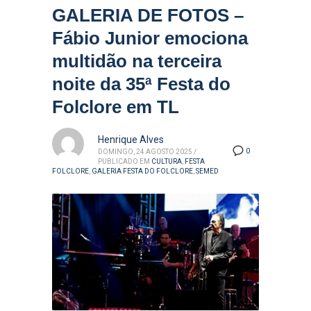
GALERIA DE FOTOS –
Fábio Junior emociona
multidão na terceira
noite da 35ª Festa do
Folclore em TL
Henrique Alves
0
DOMINGO, 24 AGOSTO 2025
/
PUBLICADO EM
CULTURA
,
FESTA
FOLCLORE
,
GALERIA FESTA DO FOLCLORE
,
SEMED