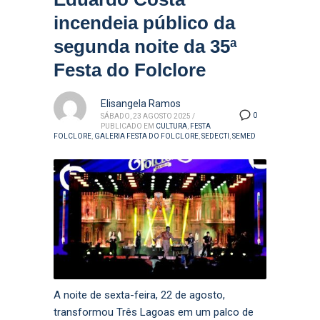
incendeia público da
segunda noite da 35ª
Festa do Folclore
Elisangela Ramos
0
SÁBADO, 23 AGOSTO 2025
/
PUBLICADO EM
CULTURA
,
FESTA
FOLCLORE
,
GALERIA FESTA DO FOLCLORE
,
SEDECTI
,
SEMED
A noite de sexta-feira, 22 de agosto,
transformou Três Lagoas em um palco de