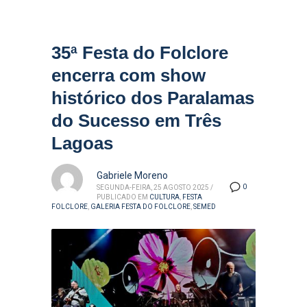
35ª Festa do Folclore
encerra com show
histórico dos Paralamas
do Sucesso em Três
Lagoas
Gabriele Moreno
0
SEGUNDA-FEIRA, 25 AGOSTO 2025
/
PUBLICADO EM
CULTURA
,
FESTA
FOLCLORE
,
GALERIA FESTA DO FOLCLORE
,
SEMED