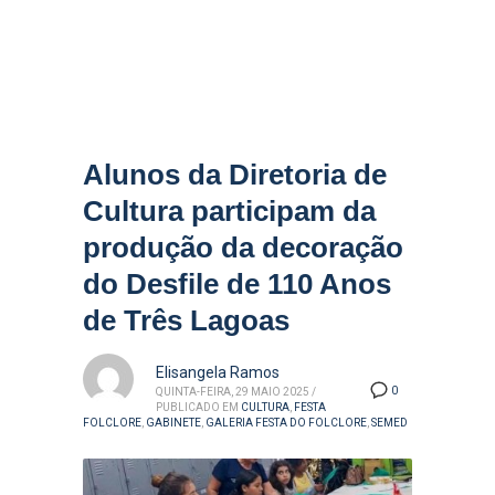
Alunos da Diretoria de
Cultura participam da
produção da decoração
do Desfile de 110 Anos
de Três Lagoas
Elisangela Ramos
0
QUINTA-FEIRA, 29 MAIO 2025
/
PUBLICADO EM
CULTURA
,
FESTA
FOLCLORE
,
GABINETE
,
GALERIA FESTA DO FOLCLORE
,
SEMED