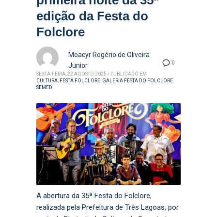
primeira noite da 35ª
edição da Festa do
Folclore
Moacyr Rogério de Oliveira
0
Junior
SEXTA-FEIRA, 22 AGOSTO 2025
/
PUBLICADO EM
CULTURA
,
FESTA FOLCLORE
,
GALERIA FESTA DO FOLCLORE
,
SEMED
A abertura da 35ª Festa do Folclore,
realizada pela Prefeitura de Três Lagoas, por