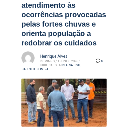
atendimento às
ocorrências provocadas
pelas fortes chuvas e
orienta população a
redobrar os cuidados
Henrique Alves
0
DOMINGO, 14 JUNHO 2026
/
PUBLICADO EM
DEFESA CIVIL
,
GABINETE
,
SEINTRA