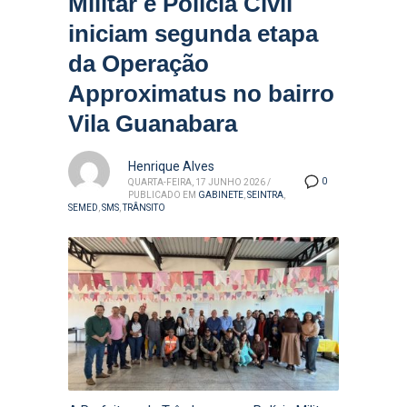
Militar e Polícia Civil
iniciam segunda etapa
da Operação
Approximatus no bairro
Vila Guanabara
Henrique Alves
0
QUARTA-FEIRA, 17 JUNHO 2026
/
PUBLICADO EM
GABINETE
,
SEINTRA
,
SEMED
,
SMS
,
TRÂNSITO