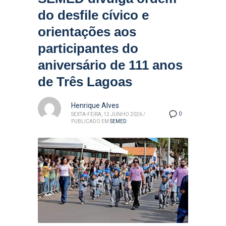
do desfile cívico e
orientações aos
participantes do
aniversário de 111 anos
de Três Lagoas
Henrique Alves
0
SEXTA-FEIRA, 12 JUNHO 2026
/
PUBLICADO EM
SEMED