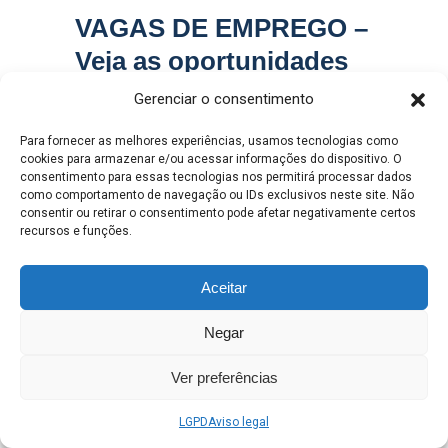
VAGAS DE EMPREGO –
Veja as oportunidades
disponíveis na Casa do
Gerenciar o consentimento
Trabalhador nesta
Para fornecer as melhores experiências, usamos tecnologias como
quarta-feira (10)
cookies para armazenar e/ou acessar informações do dispositivo. O
consentimento para essas tecnologias nos permitirá processar dados
como comportamento de navegação ou IDs exclusivos neste site. Não
Henrique Alves
consentir ou retirar o consentimento pode afetar negativamente certos
0
QUARTA-FEIRA, 10 JUNHO 2026
/
recursos e funções.
PUBLICADO EM
GABINETE
,
VAGAS DE
EMPREGO
Aceitar
Negar
Ver preferências
LGPD
Aviso legal