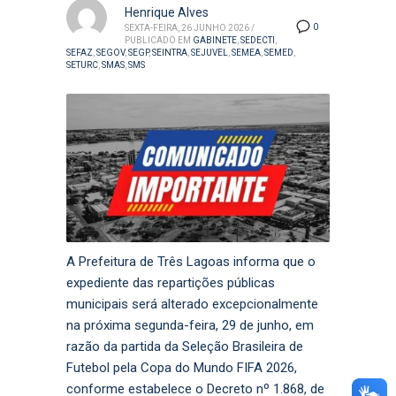
Henrique Alves
0
SEXTA-FEIRA, 26 JUNHO 2026
/
PUBLICADO EM
GABINETE
,
SEDECTI
,
SEFAZ
,
SEGOV
,
SEGP
,
SEINTRA
,
SEJUVEL
,
SEMEA
,
SEMED
,
SETURC
,
SMAS
,
SMS
A Prefeitura de Três Lagoas informa que o
expediente das repartições públicas
municipais será alterado excepcionalmente
na próxima segunda-feira, 29 de junho, em
razão da partida da Seleção Brasileira de
Futebol pela Copa do Mundo FIFA 2026,
conforme estabelece o Decreto nº 1.868, de