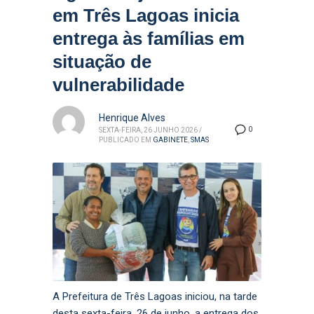
em Três Lagoas inicia
entrega às famílias em
situação de
vulnerabilidade
Henrique Alves
0
SEXTA-FEIRA, 26 JUNHO 2026
/
PUBLICADO EM
GABINETE
,
SMAS
A Prefeitura de Três Lagoas iniciou, na tarde
desta sexta-feira, 26 de junho, a entrega dos