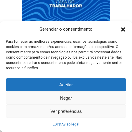
Gerenciar o consentimento
A Prefeitura de Três Lagoas e a Casa do
Trabalhador divulgam as oportunidades de
Para fornecer as melhores experiências, usamos tecnologias como
empregos disponíveis nesta terça-feira, 23
cookies para armazenar e/ou acessar informações do dispositivo. O
de junho de 2026. No total, são 131 vagas
consentimento para essas tecnologias nos permitirá processar dados
em diversas áreas e diferentes níveis de
como comportamento de navegação ou IDs exclusivos neste site. Não
consentir ou retirar o consentimento pode afetar negativamente certos
escolaridade. Importante destacar que para
recursos e funções.
a realização de entrevistas, os candidatos
deverão comparecer na Casa do
Aceitar
Trabalhador, à Rua Dr.
Negar
Leia mais
Ver preferências
LGPD
Aviso legal